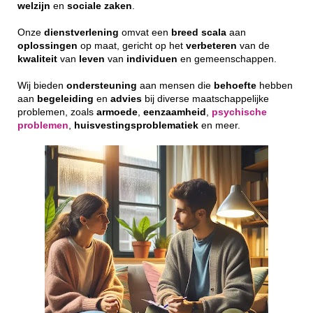
welzijn
en
sociale
zaken
.
Onze
dienstverlening
omvat een
breed
scala
aan
oplossingen
op maat, gericht op het
verbeteren
van de
kwaliteit
van
leven
van
individuen
en gemeenschappen.
Wij bieden
ondersteuning
aan mensen die
behoefte
hebben
aan
begeleiding
en
advies
bij diverse maatschappelijke
problemen, zoals
armoede
,
eenzaamheid
,
psychische
problemen
,
huisvestingsproblematiek
en meer.