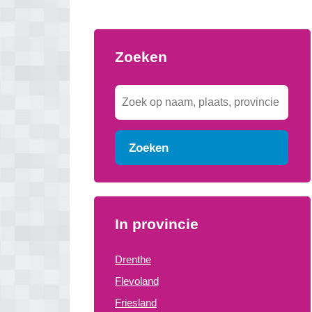
Zoeken
Zoeken
In provincie
Drenthe
Flevoland
Friesland