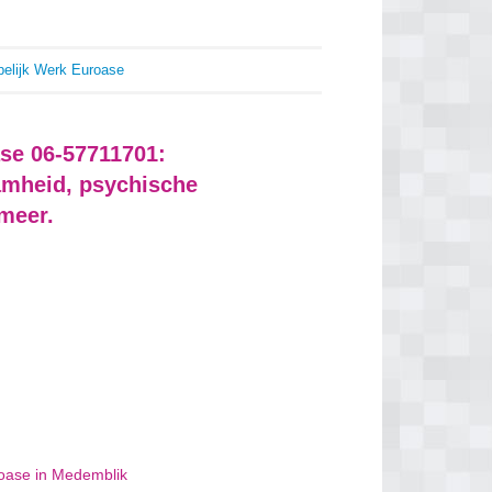
pelijk Werk Euroase
ase 06-57711701:
amheid, psychische
meer.
roase in Medemblik