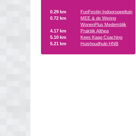
0.29 km
FunFestijn Indoorspeeltuin
0.72 km
MEE & de Wering
WonenPlus Medemblik
4.17 km
Praktijk Althea
5.10 km
Kees Kaag Coaching
5.21 km
Huishoudhulp HNB