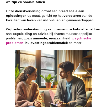
welzijn
en
sociale
zaken
.
Onze
dienstverlening
omvat een
breed
scala
aan
oplossingen
op maat, gericht op het
verbeteren
van de
kwaliteit
van
leven
van
individuen
en gemeenschappen.
Wij bieden
ondersteuning
aan mensen die
behoefte
hebben
aan
begeleiding
en
advies
bij diverse maatschappelijke
problemen, zoals
armoede
,
eenzaamheid
,
psychische
problemen
,
huisvestingsproblematiek
en meer.