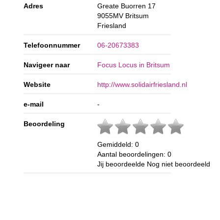
Adres
Greate Buorren 17
9055MV
Britsum
Friesland
Telefoonnummer
06-20673383
Navigeer naar
Focus Locus in Britsum
Website
http://www.solidairfriesland.nl
e-mail
-
Beoordeling
Gemiddeld:
0
Aantal beoordelingen:
0
Jij beoordeelde
Nog niet beoordeeld