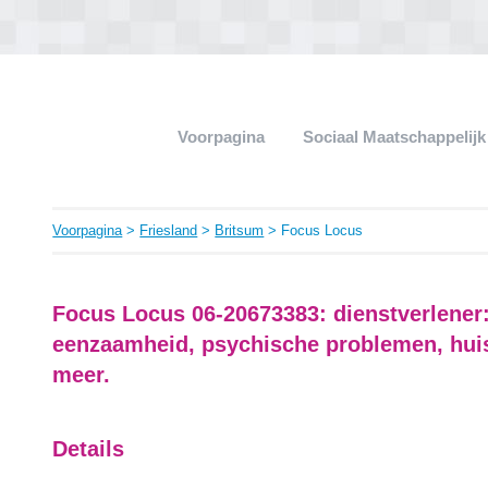
Voorpagina
Sociaal Maatschappelij
Voorpagina
>
Friesland
>
Britsum
> Focus Locus
Focus Locus 06-20673383: dienstverlener
eenzaamheid, psychische problemen, hui
meer.
Details