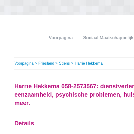
Voorpagina
Sociaal Maatschappelij
Voorpagina
>
Friesland
>
Stiens
> Harrie Hekkema
Harrie Hekkema 058-2573567: dienstverle
eenzaamheid, psychische problemen, hui
meer.
Details